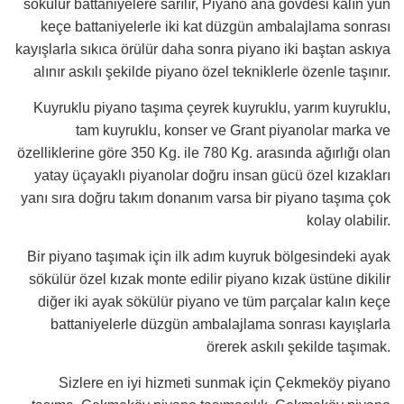
sökülür battaniyelere sarılır, Piyano ana gövdesi kalın yün
keçe battaniyelerle iki kat düzgün ambalajlama sonrası
kayışlarla sıkıca örülür daha sonra piyano iki baştan askıya
alınır askılı şekilde piyano özel tekniklerle özenle taşınır.
Kuyruklu piyano taşıma çeyrek kuyruklu, yarım kuyruklu,
tam kuyruklu, konser ve Grant piyanolar marka ve
özelliklerine göre 350 Kg. ile 780 Kg. arasında ağırlığı olan
yatay üçayaklı piyanolar doğru insan gücü özel kızakları
yanı sıra doğru takım donanım varsa bir piyano taşıma çok
kolay olabilir.
Bir piyano taşımak için ilk adım kuyruk bölgesindeki ayak
sökülür özel kızak monte edilir piyano kızak üstüne dikilir
diğer iki ayak sökülür piyano ve tüm parçalar kalın keçe
battaniyelerle düzgün ambalajlama sonrası kayışlarla
örerek askılı şekilde taşımak.
Sizlere en iyi hizmeti sunmak için Çekmeköy piyano