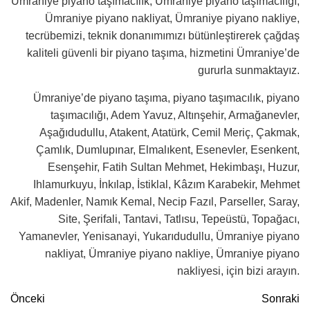
Ümraniye piyano taşımacılık, Ümraniye piyano taşımacılığı,
Ümraniye piyano nakliyat, Ümraniye piyano nakliye,
tecrübemizi, teknik donanımımızı bütünleştirerek çağdaş
kaliteli güvenli bir piyano taşıma, hizmetini Ümraniye’de
gururla sunmaktayız.
Ümraniye’de piyano taşıma, piyano taşımacılık, piyano
taşımacılığı, Adem Yavuz, Altınşehir, Armağanevler,
Aşağıdudullu, Atakent, Atatürk, Cemil Meriç, Çakmak,
Çamlık, Dumlupınar, Elmalıkent, Esenevler, Esenkent,
Esenşehir, Fatih Sultan Mehmet, Hekimbaşı, Huzur,
Ihlamurkuyu, İnkılap, İstiklal, Kâzım Karabekir, Mehmet
Akif, Madenler, Namık Kemal, Necip Fazıl, Parseller, Saray,
Site, Şerifali, Tantavi, Tatlısu, Tepeüstü, Topağacı,
Yamanevler, Yenisanayi, Yukarıdudullu, Ümraniye piyano
nakliyat, Ümraniye piyano nakliye, Ümraniye piyano
nakliyesi, için bizi arayın.
Önceki
Sonraki