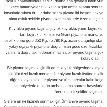
sökülür battaniyelere sarılır, Piyano ana gövdesi kalın yün
keçe battaniyelerle iki kat düzgün ambalajlama sonrası
kayışlarla sıkıca örülür daha sonra piyano iki baştan askıya
alınır askılı şekilde piyano özel tekniklerle özenle taşınır.
Kuyruklu piyano taşıma çeyrek kuyruklu, yarım kuyruklu,
tam kuyruklu, konser ve Grant piyanolar marka ve
özelliklerine göre 350 Kg. ile 780 Kg. arasında ağırlığı olan
yatay üçayaklı piyanolar doğru insan gücü özel kızakları
yanı sıra doğru takım donanım varsa bir piyano taşıma çok
kolay olabilir.
Bir piyano taşımak için ilk adım kuyruk bölgesindeki ayak
sökülür özel kızak monte edilir piyano kızak üstüne dikilir
diğer iki ayak sökülür piyano ve tüm parçalar kalın keçe
battaniyelerle düzgün ambalajlama sonrası kayışlarla
örerek askılı şekilde taşımak.
Sizlere en iyi hizmeti sunmak için Ümraniye piyano taşıma,