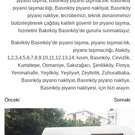
piyano taşıma, Basınköy piyano taşımacılık, Basınköy
piyano taşımacılığı, Basınköy piyano nakliyat, Basınköy
piyano nakliye, tecrübemizi, teknik donanımımızı
bütünleştirerek çağdaş kaliteli güvenli bir piyano taşıma,
hizmetini Bakırköy Basınköy’de gururla sunmaktayız.
Bakırköy Basınköy’de piyano taşıma, piyano taşımacılık,
piyano taşımacılığı, Ataköy,
1,2,3,4,5,6,7,8,9,10,11,12,13,14, kısım, Basınköy, Cevizlik,
Kartaltepe, Osmaniye, Sakızağacı, Şenlikköy, Florya,
Yenimahalle, Yeşilköy, Yeşilyurt, Zeytinlik, Zuhuratbaba,
Basınköy piyano nakliyat, Basınköy piyano nakliye,
Basınköy piyano nakliyesi, için bizi arayın.
Önceki
Sonraki