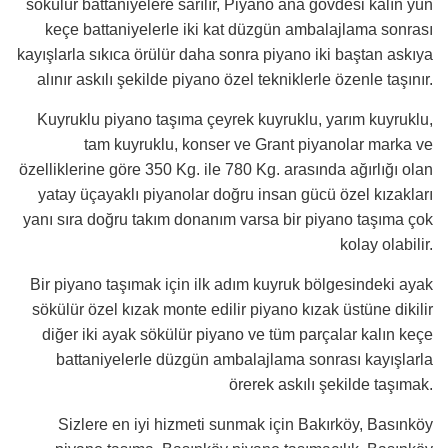
sökülür battaniyelere sarılır, Piyano ana gövdesi kalın yün
keçe battaniyelerle iki kat düzgün ambalajlama sonrası
kayışlarla sıkıca örülür daha sonra piyano iki baştan askıya
alınır askılı şekilde piyano özel tekniklerle özenle taşınır.
Kuyruklu piyano taşıma çeyrek kuyruklu, yarım kuyruklu,
tam kuyruklu, konser ve Grant piyanolar marka ve
özelliklerine göre 350 Kg. ile 780 Kg. arasında ağırlığı olan
yatay üçayaklı piyanolar doğru insan gücü özel kızakları
yanı sıra doğru takım donanım varsa bir piyano taşıma çok
kolay olabilir.
Bir piyano taşımak için ilk adım kuyruk bölgesindeki ayak
sökülür özel kızak monte edilir piyano kızak üstüne dikilir
diğer iki ayak sökülür piyano ve tüm parçalar kalın keçe
battaniyelerle düzgün ambalajlama sonrası kayışlarla
örerek askılı şekilde taşımak.
Sizlere en iyi hizmeti sunmak için Bakırköy, Basınköy