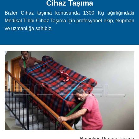
Cihaz Taşıma
Bizler Cihaz taşıma konusunda 1300 Kg ağırlığındaki
Medikal Tıbbi Cihaz Taşıma için profesyonel ekip, ekipman
ve uzmanlığa sahibiz.
Basınköy Piyano Taşıma