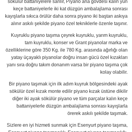
sökülür battaniyelere sarılır, Piyano ana gövdesi kalın yün
keçe battaniyelerle iki kat düzgün ambalajlama sonrası
kayışlarla sıkıca örülür daha sonra piyano iki baştan askıya
alınır askılı şekilde piyano özel tekniklerle özenle taşınır.
Kuyruklu piyano taşıma çeyrek kuyruklu, yarım kuyruklu,
tam kuyruklu, konser ve Grant piyanolar marka ve
özelliklerine göre 350 Kg. ile 780 Kg. arasında ağırlığı olan
yatay üçayaklı piyanolar doğru insan gücü özel kızakları
yanı sıra doğru takım donanım varsa bir piyano taşıma çok
kolay olabilir.
Bir piyano taşımak için ilk adım kuyruk bölgesindeki ayak
sökülür özel kızak monte edilir piyano kızak üstüne dikilir
diğer iki ayak sökülür piyano ve tüm parçalar kalın keçe
battaniyelerle düzgün ambalajlama sonrası kayışlarla
örerek askılı şekilde taşımak.
Sizlere en iyi hizmeti sunmak için Esenyurt piyano taşıma,