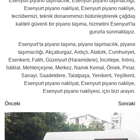
Esenyurt piyano taşımacılık, Esenyurt piyano taşımacılığı,
Esenyurt piyano nakliyat, Esenyurt piyano nakliye,
tecrübemizi, teknik donanımımızı bütünleştirerek çağdaş
kaliteli güvenli bir piyano taşıma, hizmetini Esenyurt’ta
gururla sunmaktayız.
Esenyurt’ta piyano taşıma, piyano taşımacılık, piyano
taşımacılığı, Akçaburgaz, Ardıçlı, Atatürk, Cumhuriyet,
Esenkent, Fatih, Güzelyurt (Haramidere), İncirtepe, İnönü,
İstiklal, Mehterçeşme, Merkez, Namık Kemal, Örnek, Pınar,
Sanayi, Saadetdere, Talatpaşa, Yenikent, Yeşilkent,
Esenyurt piyano nakliyat, Esenyurt piyano nakliye,
Esenyurt piyano nakliyesi, için bizi arayın.
Önceki
Sonraki