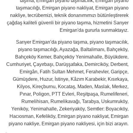
taşıma, Emirgan piyano taşımacılık, Emirgan piyano
taşımacılığı, Emirgan piyano nakliyat, Emirgan piyano
nakliye, tecrübemizi, teknik donanımımızı bütünleştirerek
çağdaş kaliteli güvenli bir piyano taşıma, hizmetini Sarıyer
Emirgan'da gururla sunmaktayız.
Sarıyer Emirgan’da piyano taşıma, piyano taşımacılık,
piyano taşımacılığı, Ayazağa, Baltalimanı, Bahçeköy,
Bahçeköy Kemer, Bahçeköy Yenimahalle, Büyükdere,
Cumhuriyet, Çayırbaşı, Darüşşafaka, Demirciköy, Derbent,
Emirgân, Fatih Sultan Mehmet, Ferahevler, Garipçe,
Gümüşdere, Huzur, İstinye, Kâzım Karabekir, Kısırkaya,
Kilyos, Kireçburnu, Kocataş, Maden, Maslak, Merkez,
Pınar, Poligon, PTT Evleri, Reşitpaşa, Rumelifeneri,
Rumelihisarı, Rumelikavağı, Tarabya, Uskumruköy,
Yeniköy, Yenimahalle, Zekeriyaköy, Semtler: Boyacıköy,
Hacıosman, Kefeliköy, Emirgan piyano nakliyat, Emirgan
piyano nakliye, Emirgan piyano nakliyesi, için bizi arayın.