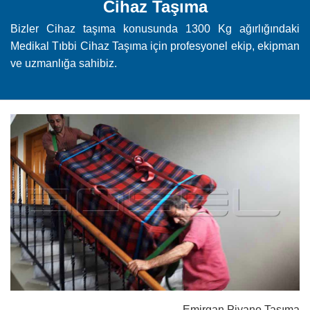
Cihaz Taşıma
Bizler Cihaz taşıma konusunda 1300 Kg ağırlığındaki
Medikal Tıbbi Cihaz Taşıma için profesyonel ekip, ekipman
ve uzmanlığa sahibiz.
Emirgan Piyano Taşıma