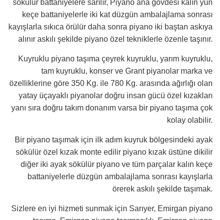
sökülür battaniyelere sarılır, Piyano ana gövdesi kalın yün
keçe battaniyelerle iki kat düzgün ambalajlama sonrası
kayışlarla sıkıca örülür daha sonra piyano iki baştan askıya
alınır askılı şekilde piyano özel tekniklerle özenle taşınır.
Kuyruklu piyano taşıma çeyrek kuyruklu, yarım kuyruklu,
tam kuyruklu, konser ve Grant piyanolar marka ve
özelliklerine göre 350 Kg. ile 780 Kg. arasında ağırlığı olan
yatay üçayaklı piyanolar doğru insan gücü özel kızakları
yanı sıra doğru takım donanım varsa bir piyano taşıma çok
kolay olabilir.
Bir piyano taşımak için ilk adım kuyruk bölgesindeki ayak
sökülür özel kızak monte edilir piyano kızak üstüne dikilir
diğer iki ayak sökülür piyano ve tüm parçalar kalın keçe
battaniyelerle düzgün ambalajlama sonrası kayışlarla
örerek askılı şekilde taşımak.
Sizlere en iyi hizmeti sunmak için Sarıyer, Emirgan piyano