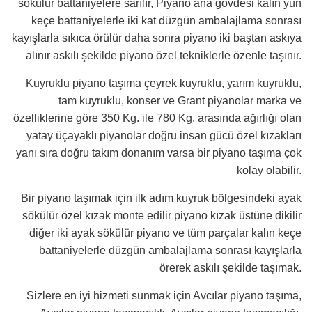
sökülür battaniyelere sarılır, Piyano ana gövdesi kalın yün
keçe battaniyelerle iki kat düzgün ambalajlama sonrası
kayışlarla sıkıca örülür daha sonra piyano iki baştan askıya
alınır askılı şekilde piyano özel tekniklerle özenle taşınır.
Kuyruklu piyano taşıma çeyrek kuyruklu, yarım kuyruklu,
tam kuyruklu, konser ve Grant piyanolar marka ve
özelliklerine göre 350 Kg. ile 780 Kg. arasında ağırlığı olan
yatay üçayaklı piyanolar doğru insan gücü özel kızakları
yanı sıra doğru takım donanım varsa bir piyano taşıma çok
kolay olabilir.
Bir piyano taşımak için ilk adım kuyruk bölgesindeki ayak
sökülür özel kızak monte edilir piyano kızak üstüne dikilir
diğer iki ayak sökülür piyano ve tüm parçalar kalın keçe
battaniyelerle düzgün ambalajlama sonrası kayışlarla
örerek askılı şekilde taşımak.
Sizlere en iyi hizmeti sunmak için Avcılar piyano taşıma,