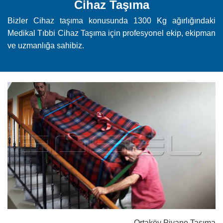
Cihaz Taşıma
Bizler Cihaz taşıma konusunda 1300 Kg ağırlığındaki
Medikal Tıbbi Cihaz Taşıma için profesyonel ekip, ekipman
ve uzmanlığa sahibiz.
Ortaköy Piyano Taşıma