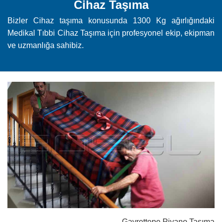
Cihaz Taşıma
Bizler Cihaz taşıma konusunda 1300 Kg ağırlığındaki
Medikal Tıbbi Cihaz Taşıma için profesyonel ekip, ekipman
ve uzmanlığa sahibiz.
Gayrettepe Piyano Taşıma