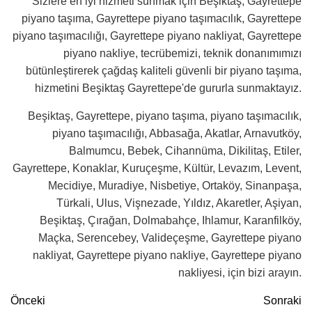
Sizlere en iyi hizmeti sunmak için Beşiktaş, Gayrettepe
piyano taşıma, Gayrettepe piyano taşımacılık, Gayrettepe
piyano taşımacılığı, Gayrettepe piyano nakliyat, Gayrettepe
piyano nakliye, tecrübemizi, teknik donanımımızı
bütünleştirerek çağdaş kaliteli güvenli bir piyano taşıma,
hizmetini Beşiktaş Gayrettepe'de gururla sunmaktayız.
Beşiktaş, Gayrettepe, piyano taşıma, piyano taşımacılık,
piyano taşımacılığı, Abbasağa, Akatlar, Arnavutköy,
Balmumcu, Bebek, Cihannüma, Dikilitaş, Etiler,
Gayrettepe, Konaklar, Kuruçeşme, Kültür, Levazım, Levent,
Mecidiye, Muradiye, Nisbetiye, Ortaköy, Sinanpaşa,
Türkali, Ulus, Vişnezade, Yıldız, Akaretler, Aşiyan,
Beşiktaş, Çırağan, Dolmabahçe, Ihlamur, Karanfilköy,
Maçka, Serencebey, Valideçeşme, Gayrettepe piyano
nakliyat, Gayrettepe piyano nakliye, Gayrettepe piyano
nakliyesi, için bizi arayın.
Önceki
Sonraki